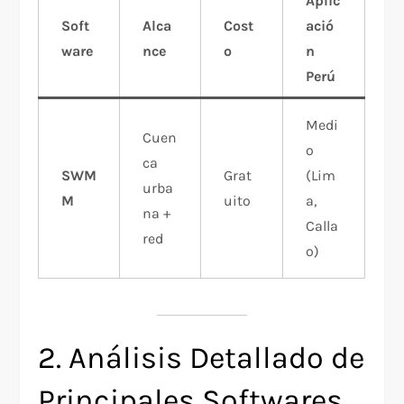
Aplic
Soft
Alca
Cost
ació
ware
nce
o
n
Perú
Medi
Cuen
o
ca
SWM
Grat
(Lim
urba
M
uito
a,
na +
Calla
red
o)
2. Análisis Detallado de
Principales Softwares