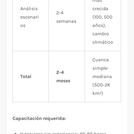
mas
Análisis
crecida
2-4
escenari
(100, 500
semanas
os
años),
cambio
climático
Cuenca
simple-
2-4
Total
mediana
meses
(500-2K
km²)
Capacitación requerida:
Ingenieros sin experiencia: 40-60 horas