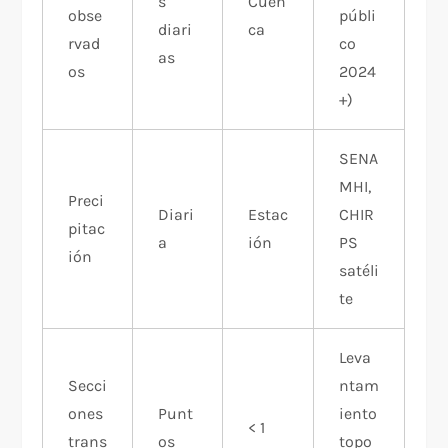
s
Cuen
obse
públi
diari
ca
rvad
co
as
os
2024
+)
SENA
MHI,
Preci
Diari
Estac
CHIR
pitac
a
ión
PS
ión
satéli
te
Leva
Secci
ntam
ones
Punt
iento
< 1
trans
os
topo