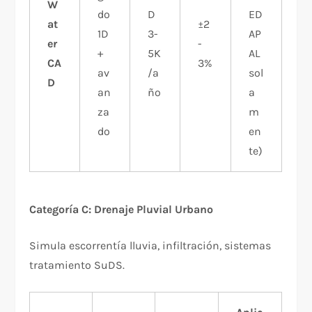
W
do
D
ED
at
±2
1D
3-
AP
er
-
+
5K
AL
CA
3%
av
/a
sol
D
an
ño
a
za
m
do
en
te)
Categoría C: Drenaje Pluvial Urbano
Simula escorrentía lluvia, infiltración, sistemas
tratamiento SuDS.