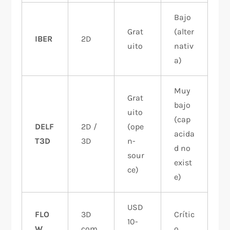
Bajo
Grat
(alter
IBER
2D
uito
nativ
a)
Muy
Grat
bajo
uito
(cap
DELF
2D /
(ope
acida
T3D
3D
n-
d no
sour
exist
ce)
e)
USD
FLO
3D
Crític
10-
W
com
o