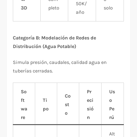
50K/
3D
pleto
solo
año
Categoría B: Modelación de Redes de
Distribución (Agua Potable)
Simula presión, caudales, calidad agua en
tuberías cerradas.
So
Pr
Us
Co
ft
Ti
eci
o
st
wa
po
sió
Pe
o
re
n
rú
Alt