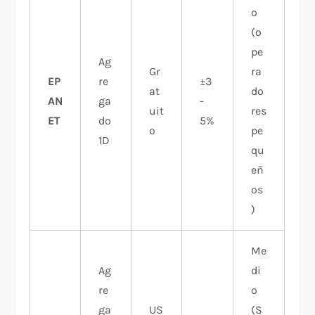
o
(o
pe
Ag
Gr
ra
EP
re
±3
at
do
AN
ga
-
uit
res
ET
do
5%
o
pe
1D
qu
eñ
os
)
Me
Ag
di
re
o
ga
US
(S