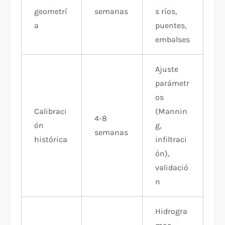
geometrí
semanas
s ríos,
a
puentes,
embalses
Ajuste
parámetr
os
Calibraci
(Mannin
4-8
ón
g,
semanas
histórica
infiltraci
ón),
validació
n
Hidrogra