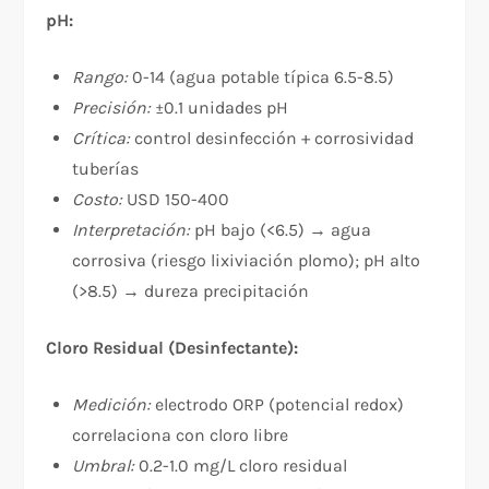
pH:
Rango:
0-14 (agua potable típica 6.5-8.5)
Precisión:
±0.1 unidades pH
Crítica:
control desinfección + corrosividad
tuberías
Costo:
USD 150-400
Interpretación:
pH bajo (<6.5) → agua
corrosiva (riesgo lixiviación plomo); pH alto
(>8.5) → dureza precipitación
Cloro Residual (Desinfectante):
Medición:
electrodo ORP (potencial redox)
correlaciona con cloro libre
Umbral:
0.2-1.0 mg/L cloro residual