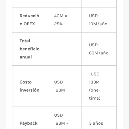
Reducció
40M ×
USD
n OPEX
25%
10M/año
Total
USD
beneficio
60M/año
anual
-USD
Costo
USD
183M
inversión
183M
(one-
time)
USD
Payback
183M ÷
3 años