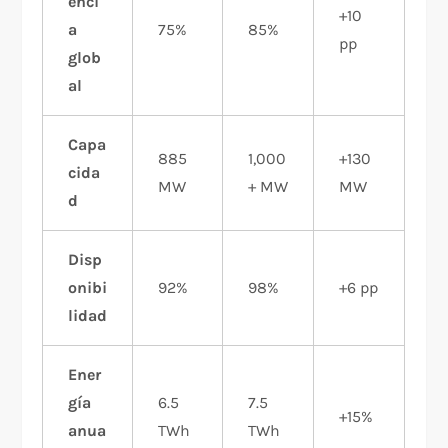
enci
+10
a
75%
85%
pp
glob
al
Capa
885
1,000
+130
cida
MW
+ MW
MW
d
Disp
onibi
92%
98%
+6 pp
lidad
Ener
gía
6.5
7.5
+15%
anua
TWh
TWh