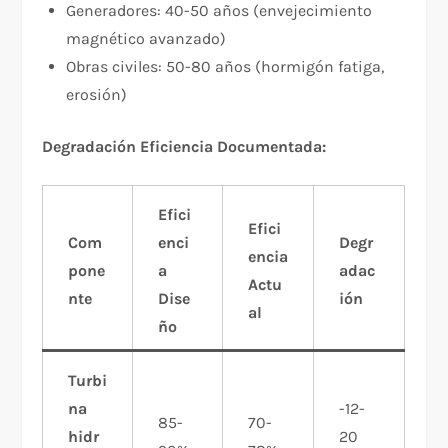
Generadores: 40-50 años (envejecimiento
magnético avanzado)
Obras civiles: 50-80 años (hormigón fatiga,
erosión)
Degradación Eficiencia Documentada:
Efici
Efici
Com
enci
Degr
encia
pone
a
adac
Actu
nte
Dise
ión
al
ño
Turbi
na
-12-
85-
70-
hidr
20