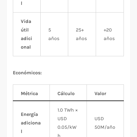
l
Vida
útil
5
25+
+20
adici
años
años
años
onal
Económicos:
Métrica
Cálculo
Valor
1.0 TWh ×
Energía
USD
USD
adiciona
0.05/kW
50M/año
l
h