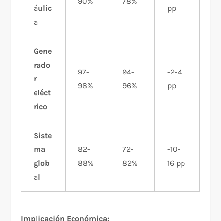
90%
78%
áulic
pp
a
Gene
rado
97-
94-
-2-4
r
98%
96%
pp
eléct
rico
Siste
ma
82-
72-
-10-
glob
88%
82%
16 pp
al
Implicación Económica: