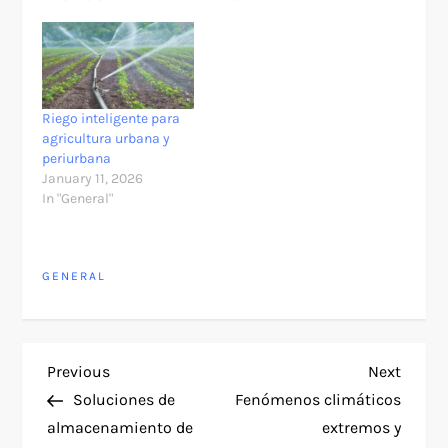
Riego inteligente para
agricultura urbana y
periurbana
January 11, 2026
In "General"
GENERAL
P
Previous
Next
Previous
Next
Post
Post
Soluciones de
Fenómenos climáticos
o
almacenamiento de
extremos y