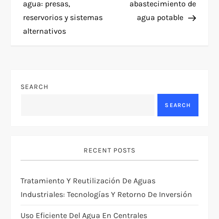
agua: presas,
abastecimiento de
s
reservorios y sistemas
agua potable
t
alternativos
n
a
SEARCH
v
SEARCH
i
g
RECENT POSTS
a
Tratamiento Y Reutilización De Aguas
t
Industriales: Tecnologías Y Retorno De Inversión
Uso Eficiente Del Agua En Centrales