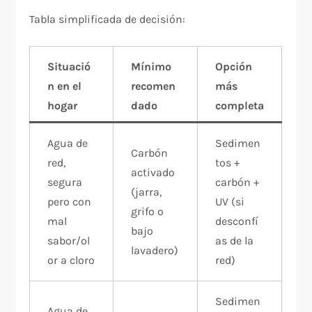
Tabla simplificada de decisión:
Situació
Mínimo
Opción
n en el
recomen
más
hogar
dado
completa
Agua de
Sedimen
Carbón
red,
tos +
activado
segura
carbón +
(jarra,
pero con
UV (si
grifo o
mal
desconfí
bajo
sabor/ol
as de la
lavadero)
or a cloro
red)
Sedimen
Agua de