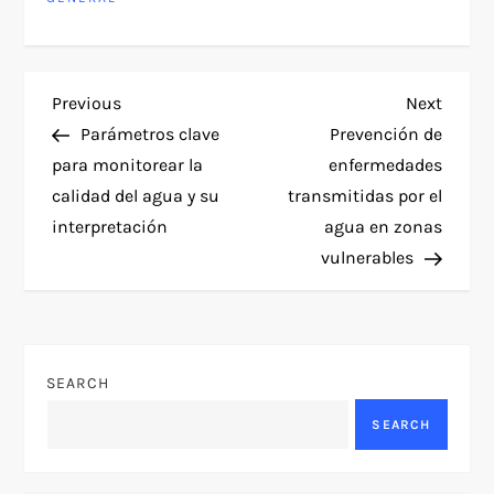
P
Previous
Next
Previous
Next
Post
Post
Parámetros clave
Prevención de
o
para monitorear la
enfermedades
calidad del agua y su
transmitidas por el
s
interpretación
agua en zonas
t
vulnerables
n
a
SEARCH
v
SEARCH
i