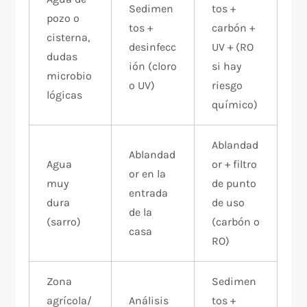
Sedimen
tos +
pozo o
tos +
carbón +
cisterna,
desinfecc
UV + (RO
dudas
ión (cloro
si hay
microbio
o UV)
riesgo
lógicas
químico)
Ablandad
Ablandad
Agua
or + filtro
or en la
muy
de punto
entrada
dura
de uso
de la
(sarro)
(carbón o
casa
RO)
Zona
Sedimen
agrícola/
Análisis
tos +