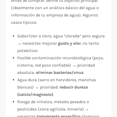
Antes de comprar, define tu objetivo principal
(idealmente con un análisis básico del agua o
información de tu empresa de agua). Algunos
casos típicos:​
Sabor/olor a cloro, agua “clorada” pero segura
→ necesitas mejorar
gusto y olor
, no tanto
potabilizar.
Posible contaminación microbiológica (pozo,
cisterna, red poco confiable) → prioridad
absoluta:
eliminar bacterias/virus
.
Agua dura (sarro en hervidores, manchas
blancas) → prioridad:
reducir dureza
(calcio/magnesio)
.​
Riesgo de nitratos, metales pesados o
pesticidas (zona agrícola, minería) →
necesitas
tratamiento específico
(ósmosis